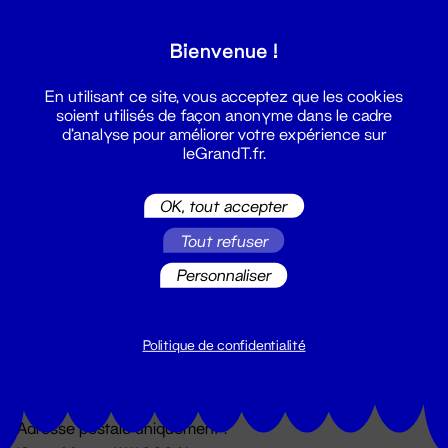
Grand T :
Bienvenue !
S'inscrire
En utilisant ce site, vous acceptez que les cookies
soient utilisés de façon anonyme dans le cadre
d'analyse pour améliorer votre expérience sur
leGrandT.fr.
OK, tout accepter
Tout refuser
Personnaliser
Billetterie
02 51 88 25 25
billetterie@leGrandT.fr
Politique de confidentialité
Du lundi au vendredi 14h → 18h
🚨 Accueil physique impossible jusqu'à l'ouverture
Adresse postale uniquement :