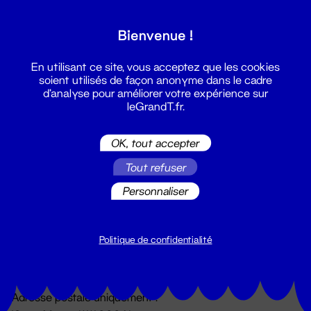
Grand T :
Bienvenue !
S'inscrire
En utilisant ce site, vous acceptez que les cookies
soient utilisés de façon anonyme dans le cadre
d'analyse pour améliorer votre expérience sur
leGrandT.fr.
OK, tout accepter
Tout refuser
Personnaliser
Billetterie
02 51 88 25 25
billetterie@leGrandT.fr
Politique de confidentialité
Du lundi au vendredi 14h → 18h
🚨 Accueil physique impossible jusqu'à l'ouverture
Adresse postale uniquement :