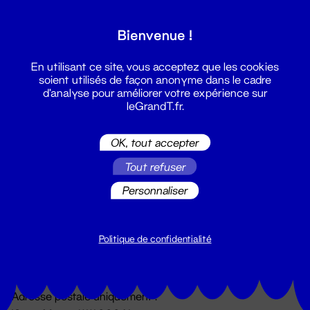
Grand T :
Bienvenue !
S'inscrire
En utilisant ce site, vous acceptez que les cookies
soient utilisés de façon anonyme dans le cadre
d'analyse pour améliorer votre expérience sur
leGrandT.fr.
OK, tout accepter
Tout refuser
Personnaliser
Billetterie
02 51 88 25 25
billetterie@leGrandT.fr
Politique de confidentialité
Du lundi au vendredi 14h → 18h
🚨 Accueil physique impossible jusqu'à l'ouverture
Adresse postale uniquement :