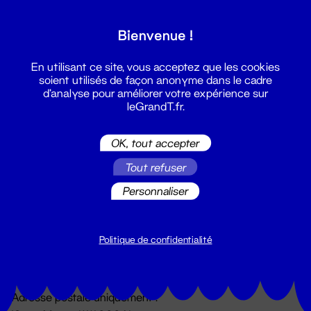
Grand T :
Bienvenue !
S'inscrire
En utilisant ce site, vous acceptez que les cookies
soient utilisés de façon anonyme dans le cadre
d'analyse pour améliorer votre expérience sur
leGrandT.fr.
OK, tout accepter
Tout refuser
Personnaliser
Billetterie
02 51 88 25 25
billetterie@leGrandT.fr
Politique de confidentialité
Du lundi au vendredi 14h → 18h
🚨 Accueil physique impossible jusqu'à l'ouverture
Adresse postale uniquement :