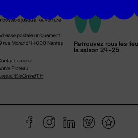
u lundi au vendredi 14h → 18h
 Accueil physique
mpossible jusqu'à l'ouverture
dresse postale uniquement :
19 rue Morand 44000 Nantes
Retrouvez tous les lie
la saison 24-25
ontact presse
nnie Ploteau
loteau@leGrandT.fr