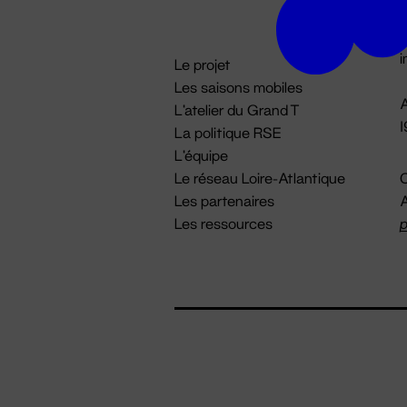
D

i
Le projet
Les saisons mobiles
A
L'atelier du Grand T
La politique RSE
L'équipe
Le réseau Loire-Atlantique
C
Les partenaires
A
Les ressources
p