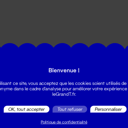
utes les actualités du Grand T :
Bienvenue !
ilisant ce site, vous acceptez que les cookies soient utilisés de
nyme dans le cadre d'analyse pour améliorer votre expérience
leGrandT.fr.
OK, tout accepter
Tout refuser
Personnaliser
illetterie
2 51 88 25 25
Politique de confidentialité
illetterie@leGrandT.fr