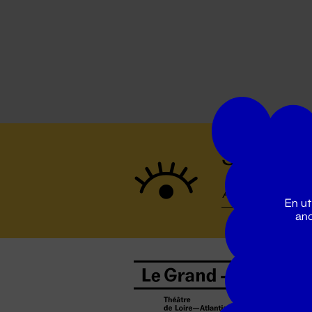
Suivez to
En ut
ano
B
0
b