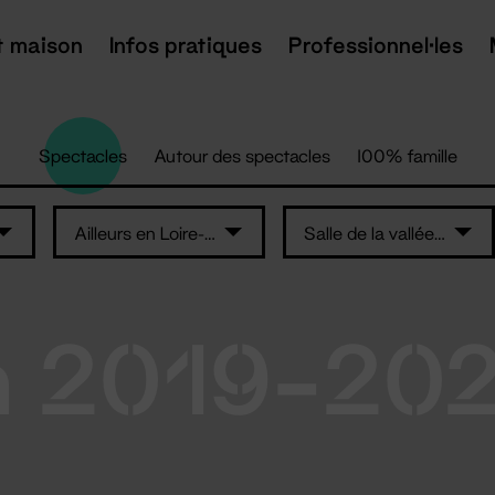
t maison
Infos pratiques
Professionnel·les
Spectacles
Autour des spectacles
100% famille
Ailleurs en Loire-Atlantique
Salle de la vallée de Tenu - Machecoul
n 2019-20