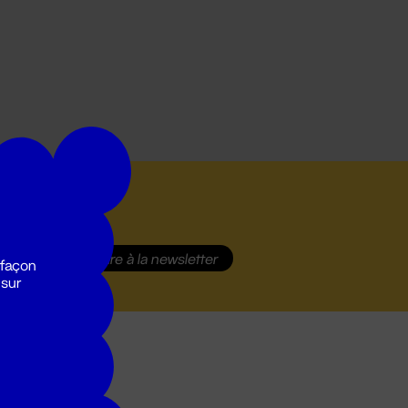
S'inscrire
à la newsletter
 façon
 sur