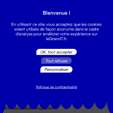
Grand T :
Bienvenue !
S'inscrire
En utilisant ce site, vous acceptez que les cookies
soient utilisés de façon anonyme dans le cadre
d'analyse pour améliorer votre expérience sur
leGrandT.fr.
OK, tout accepter
Tout refuser
Personnaliser
Billetterie
02 51 88 25 25
billetterie@leGrandT.fr
Politique de confidentialité
Du lundi au vendredi 14h → 18h
🚨 Accueil physique impossible jusqu'à l'ouverture
Adresse postale uniquement :