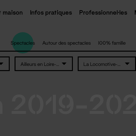
t maison
Infos pratiques
Professionnel·les
Spectacles
Autour des spectacles
100% famille
Ailleurs en Loire-Atlantique
La Locomotive-maison de quartier Erdre..
n 2019-20