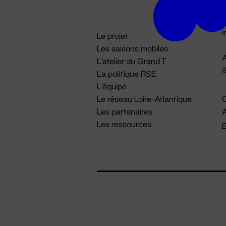
D

i
Le projet
Les saisons mobiles
A
L'atelier du Grand T
La politique RSE
L'équipe
Le réseau Loire-Atlantique
C
Les partenaires
A
Les ressources
p