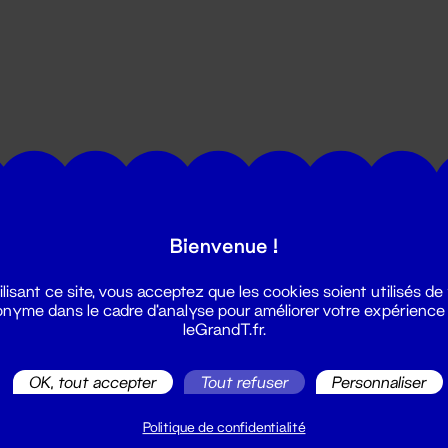
utes les actualités du Grand T :
Bienvenue !
ilisant ce site, vous acceptez que les cookies soient utilisés de
nyme dans le cadre d'analyse pour améliorer votre expérience
leGrandT.fr.
OK, tout accepter
Tout refuser
Personnaliser
illetterie
2 51 88 25 25
Politique de confidentialité
illetterie@leGrandT.fr