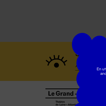
Suivez to
En ut
ano
B
0
b