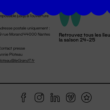
u lundi au vendredi 14h → 18h
 Accueil physique
mpossible jusqu'à l'ouverture
dresse postale uniquement :
19 rue Morand 44000 Nantes
Retrouvez tous les lie
la saison 24-25
ontact presse
nnie Ploteau
loteau@leGrandT.fr