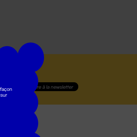
S'inscrire
à la newsletter
 façon
 sur