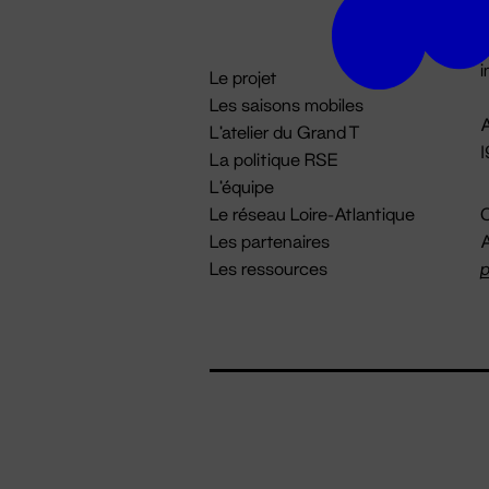
D

i
Le projet
Les saisons mobiles
A
L'atelier du Grand T
La politique RSE
L'équipe
Le réseau Loire-Atlantique
C
Les partenaires
A
Les ressources
p