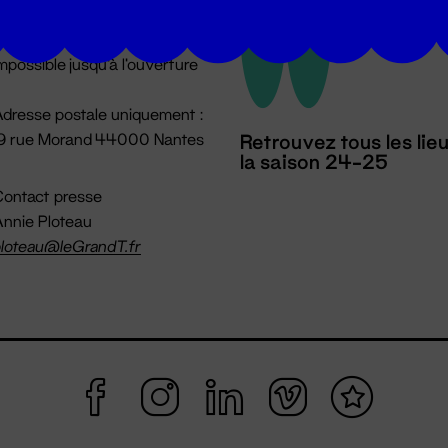
u lundi au vendredi 14h → 18h
 Accueil physique
mpossible jusqu'à l'ouverture
dresse postale uniquement :
19 rue Morand 44000 Nantes
Retrouvez tous les lie
la saison 24-25
ontact presse
nnie Ploteau
loteau@leGrandT.fr