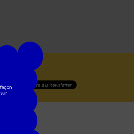
S'inscrire
à la newsletter
 façon
 sur