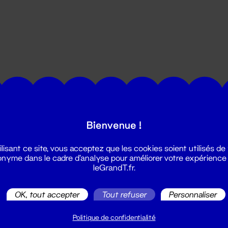
utes les actualités du Grand T :
Bienvenue !
ilisant ce site, vous acceptez que les cookies soient utilisés de
nyme dans le cadre d'analyse pour améliorer votre expérience
leGrandT.fr.
OK, tout accepter
Tout refuser
Personnaliser
illetterie
2 51 88 25 25
Politique de confidentialité
illetterie@leGrandT.fr