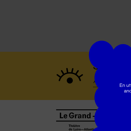
Suivez to
En ut
ano
B
0
b