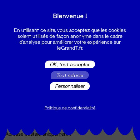
Grand T :
Bienvenue !
S'inscrire
En utilisant ce site, vous acceptez que les cookies
soient utilisés de façon anonyme dans le cadre
d'analyse pour améliorer votre expérience sur
leGrandT.fr.
OK, tout accepter
Tout refuser
Personnaliser
Billetterie
02 51 88 25 25
billetterie@leGrandT.fr
Politique de confidentialité
Du lundi au vendredi 14h → 18h
🚨 Accueil physique impossible jusqu'à l'ouverture
Adresse postale uniquement :