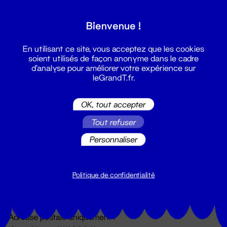
Grand T :
Bienvenue !
S'inscrire
En utilisant ce site, vous acceptez que les cookies
soient utilisés de façon anonyme dans le cadre
d'analyse pour améliorer votre expérience sur
leGrandT.fr.
OK, tout accepter
Tout refuser
Personnaliser
Billetterie
02 51 88 25 25
billetterie@leGrandT.fr
Politique de confidentialité
Du lundi au vendredi 14h → 18h
🚨 Accueil physique impossible jusqu'à l'ouverture
Adresse postale uniquement :