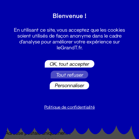
Grand T :
Bienvenue !
S'inscrire
En utilisant ce site, vous acceptez que les cookies
soient utilisés de façon anonyme dans le cadre
d'analyse pour améliorer votre expérience sur
leGrandT.fr.
OK, tout accepter
Tout refuser
Personnaliser
Billetterie
02 51 88 25 25
billetterie@leGrandT.fr
Politique de confidentialité
Du lundi au vendredi 14h → 18h
🚨 Accueil physique impossible jusqu'à l'ouverture
Adresse postale uniquement :