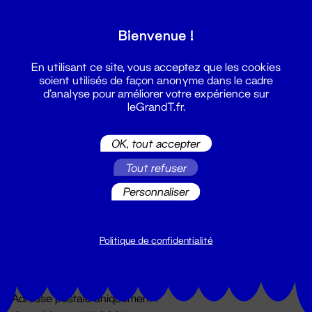
Grand T :
Bienvenue !
S'inscrire
En utilisant ce site, vous acceptez que les cookies
soient utilisés de façon anonyme dans le cadre
d'analyse pour améliorer votre expérience sur
leGrandT.fr.
OK, tout accepter
Tout refuser
Personnaliser
Billetterie
02 51 88 25 25
billetterie@leGrandT.fr
Politique de confidentialité
Du lundi au vendredi 14h → 18h
🚨 Accueil physique impossible jusqu'à l'ouverture
Adresse postale uniquement :