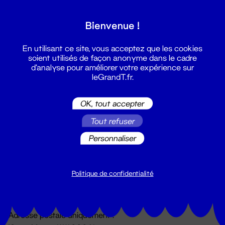
Grand T :
Bienvenue !
S'inscrire
En utilisant ce site, vous acceptez que les cookies
soient utilisés de façon anonyme dans le cadre
d'analyse pour améliorer votre expérience sur
leGrandT.fr.
OK, tout accepter
Tout refuser
Personnaliser
Billetterie
02 51 88 25 25
billetterie@leGrandT.fr
Politique de confidentialité
Du lundi au vendredi 14h → 18h
🚨 Accueil physique impossible jusqu'à l'ouverture
Adresse postale uniquement :