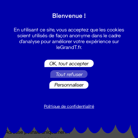
Grand T :
Bienvenue !
S'inscrire
En utilisant ce site, vous acceptez que les cookies
soient utilisés de façon anonyme dans le cadre
d'analyse pour améliorer votre expérience sur
leGrandT.fr.
OK, tout accepter
Tout refuser
Personnaliser
Billetterie
02 51 88 25 25
billetterie@leGrandT.fr
Politique de confidentialité
Du lundi au vendredi 14h → 18h
🚨 Accueil physique impossible jusqu'à l'ouverture
Adresse postale uniquement :