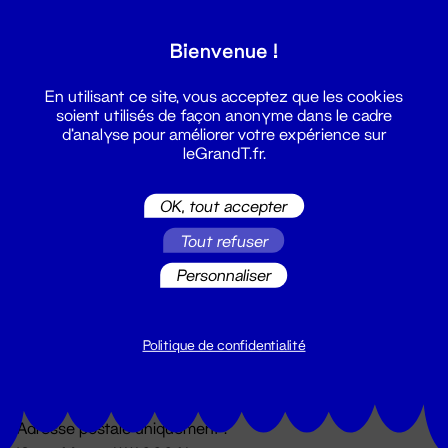
Grand T :
Bienvenue !
S'inscrire
En utilisant ce site, vous acceptez que les cookies
soient utilisés de façon anonyme dans le cadre
d'analyse pour améliorer votre expérience sur
leGrandT.fr.
OK, tout accepter
Tout refuser
Personnaliser
Billetterie
02 51 88 25 25
billetterie@leGrandT.fr
Politique de confidentialité
Du lundi au vendredi 14h → 18h
🚨 Accueil physique impossible jusqu'à l'ouverture
Adresse postale uniquement :