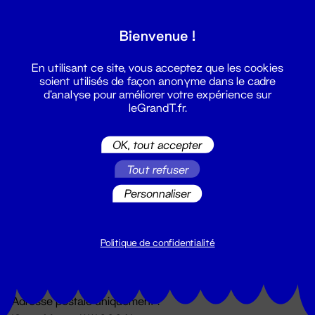
Grand T :
Bienvenue !
S'inscrire
En utilisant ce site, vous acceptez que les cookies
soient utilisés de façon anonyme dans le cadre
d'analyse pour améliorer votre expérience sur
leGrandT.fr.
OK, tout accepter
Tout refuser
Personnaliser
Billetterie
02 51 88 25 25
billetterie@leGrandT.fr
Politique de confidentialité
Du lundi au vendredi 14h → 18h
🚨 Accueil physique impossible jusqu'à l'ouverture
Adresse postale uniquement :