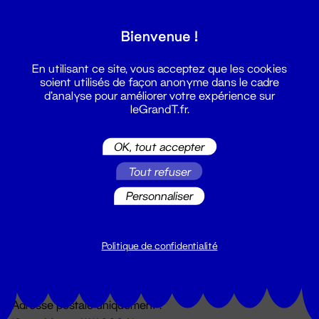
Grand T :
Bienvenue !
S'inscrire
En utilisant ce site, vous acceptez que les cookies
soient utilisés de façon anonyme dans le cadre
d'analyse pour améliorer votre expérience sur
leGrandT.fr.
OK, tout accepter
Tout refuser
Personnaliser
Billetterie
02 51 88 25 25
billetterie@leGrandT.fr
Politique de confidentialité
Du lundi au vendredi 14h → 18h
🚨 Accueil physique impossible jusqu'à l'ouverture
Adresse postale uniquement :