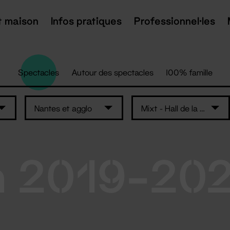
t maison
Infos pratiques
Professionnel·les
Spectacles
Autour des spectacles
100% famille
Nantes et agglo
Mixt - Hall de la salle Super
n 2019-20