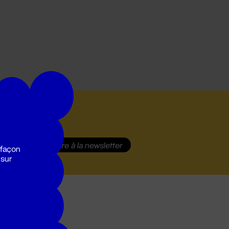
S'inscrire
à la newsletter
 façon
 sur