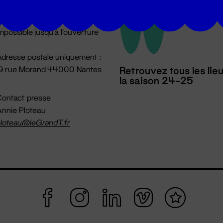
u lundi au vendredi 14h → 18h
 Accueil physique
mpossible jusqu'à l'ouverture
dresse postale uniquement :
19 rue Morand 44000 Nantes
Retrouvez tous les lie
la saison 24-25
ontact presse
nnie Ploteau
loteau@leGrandT.fr