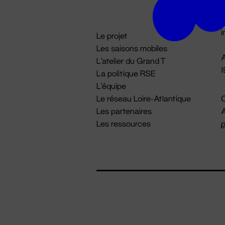
D

i
Le projet
Les saisons mobiles
A
L'atelier du Grand T
La politique RSE
L'équipe
Le réseau Loire-Atlantique
C
Les partenaires
A
Les ressources
p