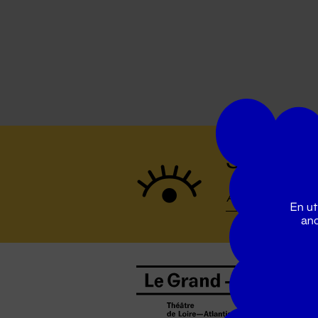
Suivez to
En ut
ano
B
0
b