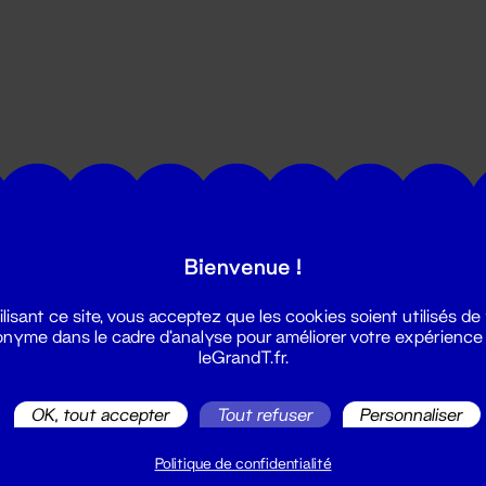
utes les actualités du Grand T :
Bienvenue !
ilisant ce site, vous acceptez que les cookies soient utilisés de
nyme dans le cadre d'analyse pour améliorer votre expérience
leGrandT.fr.
OK, tout accepter
Tout refuser
Personnaliser
illetterie
2 51 88 25 25
Politique de confidentialité
illetterie@leGrandT.fr