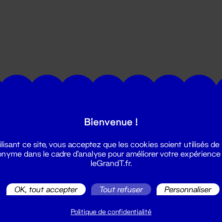
utes les actualités du Grand T :
Bienvenue !
ilisant ce site, vous acceptez que les cookies soient utilisés de
nyme dans le cadre d'analyse pour améliorer votre expérience
leGrandT.fr.
OK, tout accepter
Tout refuser
Personnaliser
illetterie
2 51 88 25 25
Politique de confidentialité
illetterie@leGrandT.fr