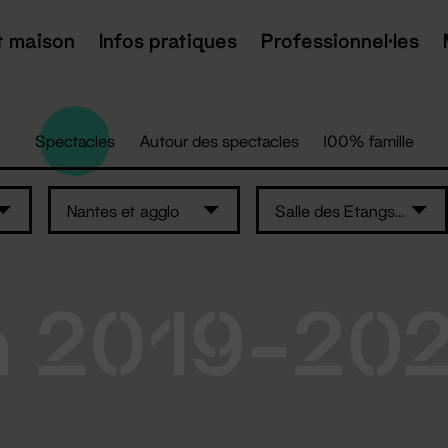
t maison
Infos pratiques
Professionnel·les
Spectacles
Autour des spectacles
100% famille
Nantes et agglo
Salle des Etangs - Nozay
n 2019-20