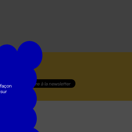
S'inscrire
à la newsletter
 façon
 sur