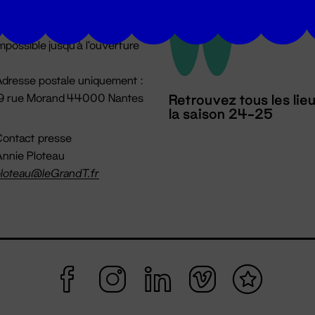
u lundi au vendredi 14h → 18h
 Accueil physique
mpossible jusqu'à l'ouverture
dresse postale uniquement :
19 rue Morand 44000 Nantes
Retrouvez tous les lie
la saison 24-25
ontact presse
nnie Ploteau
loteau@leGrandT.fr