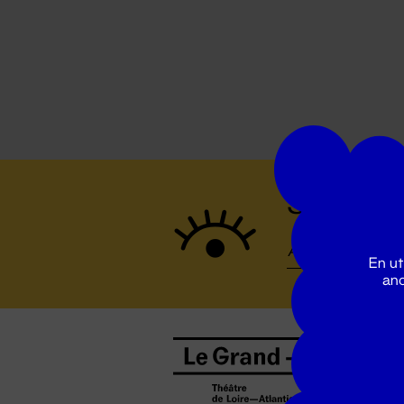
Suivez to
En ut
ano
B
0
b