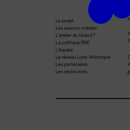
D

i
Le projet
Les saisons mobiles
A
L'atelier du Grand T
La politique RSE
L'équipe
Le réseau Loire-Atlantique
C
Les partenaires
A
Les ressources
p