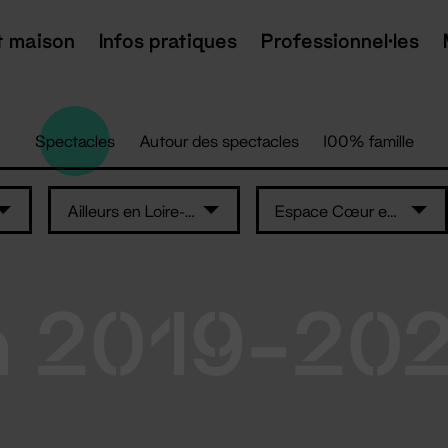
t maison
Infos pratiques
Professionnel·les
Spectacles
Autour des spectacles
100% famille
Ailleurs en Loire-Atlantique
Espace Cœur en Scène
n 2019-20