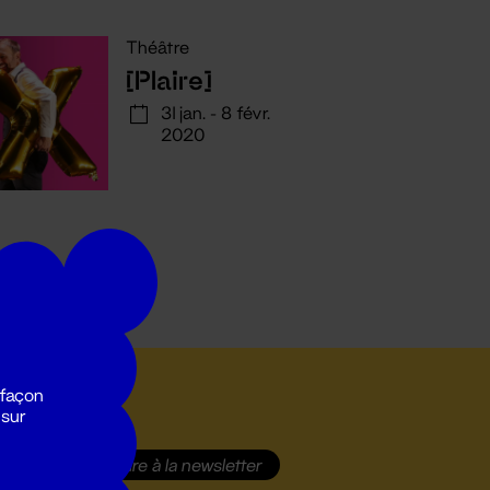
Théâtre
[Plaire]
31 jan. - 8 févr.
2020
 façon
 sur
S'inscrire
à la newsletter