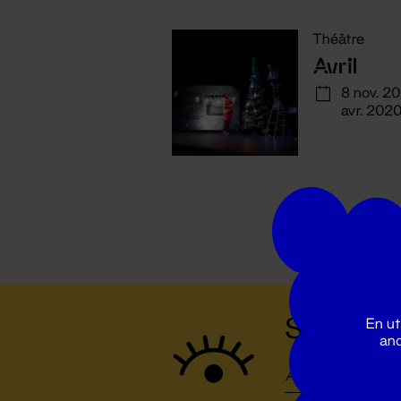
Théâtre
Avril
8 nov. 20
avr. 202
Suivez to
En ut
ano