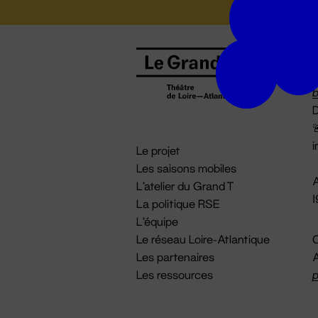
B
0
b
D

i
Le projet
Les saisons mobiles
A
L'atelier du Grand T
La politique RSE
L'équipe
Le réseau Loire-Atlantique
C
Les partenaires
A
Les ressources
p