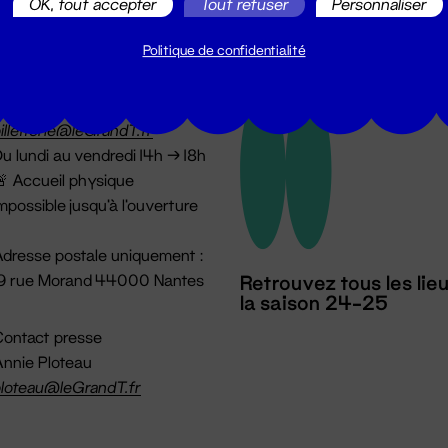
OK, tout accepter
Tout refuser
Personnaliser
Politique de confidentialité
illetterie
2 51 88 25 25
illetterie@leGrandT.fr
u lundi au vendredi 14h → 18h
 Accueil physique
mpossible jusqu'à l'ouverture
dresse postale uniquement :
19 rue Morand 44000 Nantes
Retrouvez tous les lie
la saison 24-25
ontact presse
nnie Ploteau
loteau@leGrandT.fr