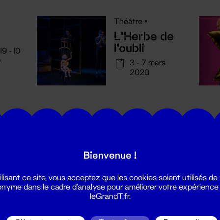
Théâtre
•
L'Herbe de
l'oubli
19 - 10
0
3 - 7 mars
2020
Bienvenue !
utes les actualités du Grand T :
ilisant ce site, vous acceptez que les cookies soient utilisés de
nyme dans le cadre d'analyse pour améliorer votre expérience
leGrandT.fr.