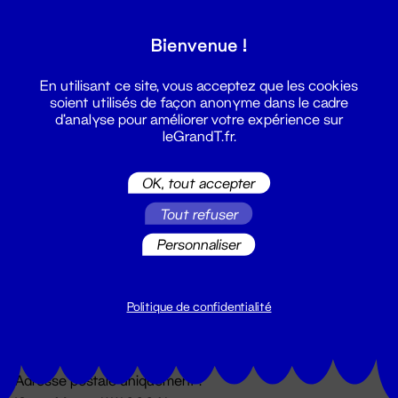
Grand T :
Bienvenue !
S'inscrire
En utilisant ce site, vous acceptez que les cookies
soient utilisés de façon anonyme dans le cadre
d'analyse pour améliorer votre expérience sur
leGrandT.fr.
OK, tout accepter
Tout refuser
Personnaliser
Billetterie
02 51 88 25 25
billetterie@leGrandT.fr
Politique de confidentialité
Du lundi au vendredi 14h → 18h
🚨 Accueil physique impossible jusqu'à l'ouverture
Adresse postale uniquement :