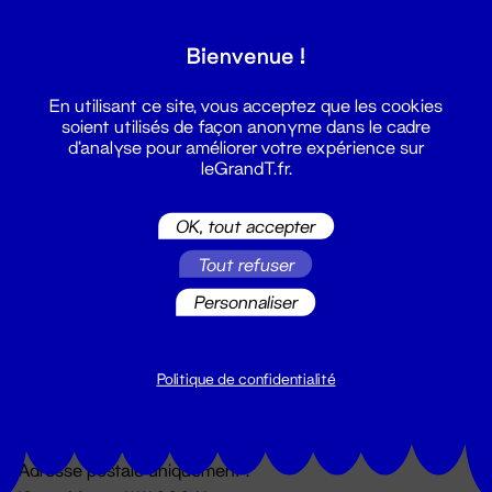
Grand T :
Bienvenue !
S'inscrire
En utilisant ce site, vous acceptez que les cookies
soient utilisés de façon anonyme dans le cadre
d'analyse pour améliorer votre expérience sur
leGrandT.fr.
OK, tout accepter
Tout refuser
Personnaliser
Billetterie
02 51 88 25 25
billetterie@leGrandT.fr
Politique de confidentialité
Du lundi au vendredi 14h → 18h
🚨 Accueil physique impossible jusqu'à l'ouverture
Adresse postale uniquement :