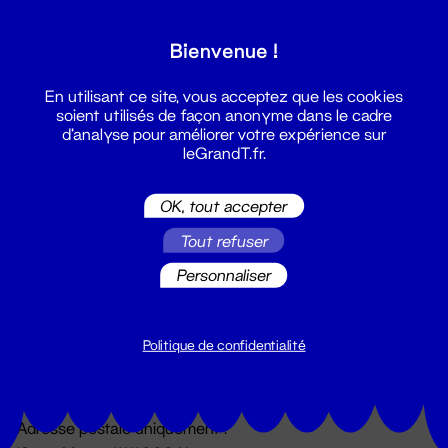
Grand T :
Bienvenue !
S'inscrire
En utilisant ce site, vous acceptez que les cookies
soient utilisés de façon anonyme dans le cadre
d'analyse pour améliorer votre expérience sur
leGrandT.fr.
OK, tout accepter
Tout refuser
Personnaliser
Billetterie
02 51 88 25 25
billetterie@leGrandT.fr
Politique de confidentialité
Du lundi au vendredi 14h → 18h
🚨 Accueil physique impossible jusqu'à l'ouverture
Adresse postale uniquement :