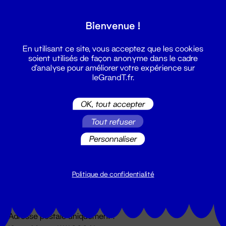
Grand T :
Bienvenue !
S'inscrire
En utilisant ce site, vous acceptez que les cookies
soient utilisés de façon anonyme dans le cadre
d'analyse pour améliorer votre expérience sur
leGrandT.fr.
OK, tout accepter
Tout refuser
Personnaliser
Billetterie
02 51 88 25 25
billetterie@leGrandT.fr
Politique de confidentialité
Du lundi au vendredi 14h → 18h
🚨 Accueil physique impossible jusqu'à l'ouverture
Adresse postale uniquement :