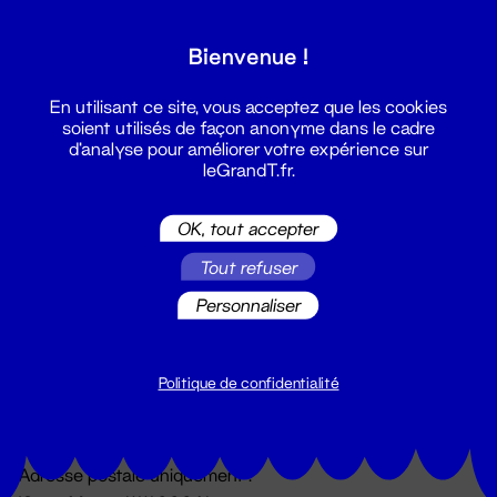
Grand T :
Bienvenue !
S'inscrire
En utilisant ce site, vous acceptez que les cookies
soient utilisés de façon anonyme dans le cadre
d'analyse pour améliorer votre expérience sur
leGrandT.fr.
OK, tout accepter
Tout refuser
Personnaliser
Billetterie
02 51 88 25 25
billetterie@leGrandT.fr
Politique de confidentialité
Du lundi au vendredi 14h → 18h
🚨 Accueil physique impossible jusqu'à l'ouverture
Adresse postale uniquement :