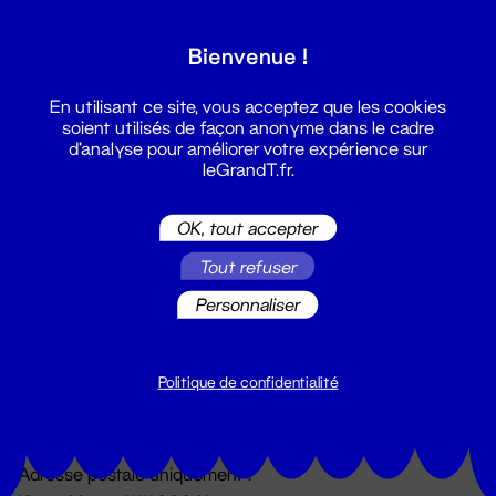
Grand T :
Bienvenue !
S'inscrire
En utilisant ce site, vous acceptez que les cookies
soient utilisés de façon anonyme dans le cadre
d'analyse pour améliorer votre expérience sur
leGrandT.fr.
OK, tout accepter
Tout refuser
Personnaliser
Billetterie
02 51 88 25 25
billetterie@leGrandT.fr
Politique de confidentialité
Du lundi au vendredi 14h → 18h
🚨 Accueil physique impossible jusqu'à l'ouverture
Adresse postale uniquement :