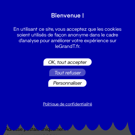
Grand T :
Bienvenue !
S'inscrire
En utilisant ce site, vous acceptez que les cookies
soient utilisés de façon anonyme dans le cadre
d'analyse pour améliorer votre expérience sur
leGrandT.fr.
OK, tout accepter
Tout refuser
Personnaliser
Billetterie
02 51 88 25 25
billetterie@leGrandT.fr
Politique de confidentialité
Du lundi au vendredi 14h → 18h
🚨 Accueil physique impossible jusqu'à l'ouverture
Adresse postale uniquement :