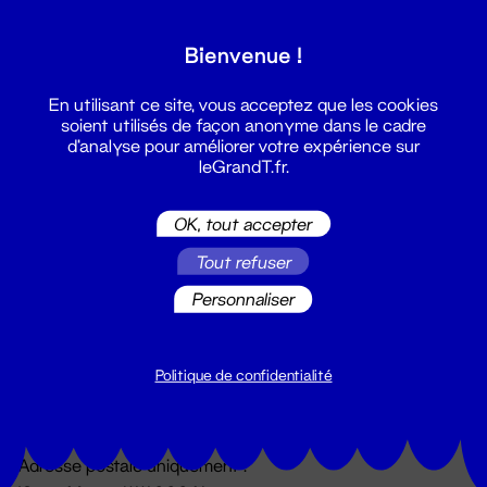
Grand T :
Bienvenue !
S'inscrire
En utilisant ce site, vous acceptez que les cookies
soient utilisés de façon anonyme dans le cadre
d'analyse pour améliorer votre expérience sur
leGrandT.fr.
OK, tout accepter
Tout refuser
Personnaliser
Billetterie
02 51 88 25 25
billetterie@leGrandT.fr
Politique de confidentialité
Du lundi au vendredi 14h → 18h
🚨 Accueil physique impossible jusqu'à l'ouverture
Adresse postale uniquement :