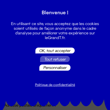
Grand T :
Bienvenue !
S'inscrire
En utilisant ce site, vous acceptez que les cookies
soient utilisés de façon anonyme dans le cadre
d'analyse pour améliorer votre expérience sur
leGrandT.fr.
OK, tout accepter
Tout refuser
Personnaliser
Billetterie
02 51 88 25 25
billetterie@leGrandT.fr
Politique de confidentialité
Du lundi au vendredi 14h → 18h
🚨 Accueil physique impossible jusqu'à l'ouverture
Adresse postale uniquement :