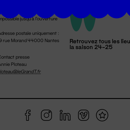
u lundi au vendredi 14h → 18h
 Accueil physique
mpossible jusqu'à l'ouverture
dresse postale uniquement :
19 rue Morand 44000 Nantes
Retrouvez tous les lie
la saison 24-25
ontact presse
nnie Ploteau
loteau@leGrandT.fr