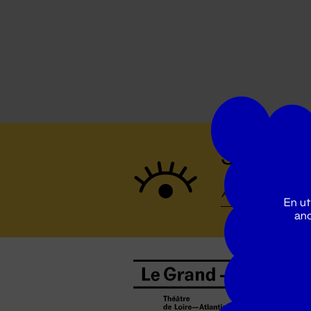
Suivez to
En ut
ano
B
0
b