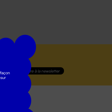
S'inscrire
à la newsletter
 façon
 sur