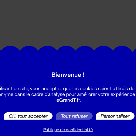
utes les actualités du Grand T :
Bienvenue !
ilisant ce site, vous acceptez que les cookies soient utilisés de
nyme dans le cadre d'analyse pour améliorer votre expérience
leGrandT.fr.
OK, tout accepter
Tout refuser
Personnaliser
illetterie
2 51 88 25 25
Politique de confidentialité
illetterie@leGrandT.fr