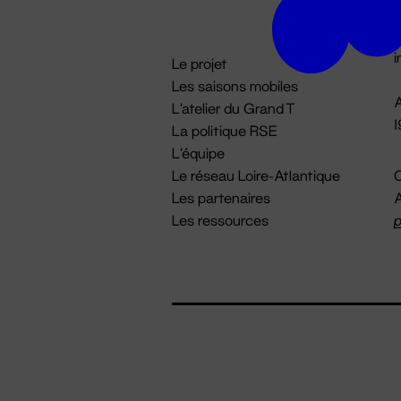
D

i
Le projet
Les saisons mobiles
A
L'atelier du Grand T
La politique RSE
L'équipe
Le réseau Loire-Atlantique
C
Les partenaires
A
Les ressources
p