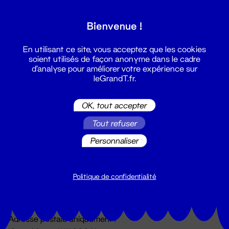
Grand T :
Bienvenue !
S'inscrire
En utilisant ce site, vous acceptez que les cookies
soient utilisés de façon anonyme dans le cadre
d'analyse pour améliorer votre expérience sur
leGrandT.fr.
OK, tout accepter
Tout refuser
Personnaliser
Billetterie
02 51 88 25 25
billetterie@leGrandT.fr
Politique de confidentialité
Du lundi au vendredi 14h → 18h
🚨 Accueil physique impossible jusqu'à l'ouverture
Adresse postale uniquement :