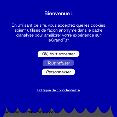
Grand T :
Bienvenue !
S'inscrire
En utilisant ce site, vous acceptez que les cookies
soient utilisés de façon anonyme dans le cadre
d'analyse pour améliorer votre expérience sur
leGrandT.fr.
OK, tout accepter
Tout refuser
Personnaliser
Billetterie
02 51 88 25 25
billetterie@leGrandT.fr
Politique de confidentialité
Du lundi au vendredi 14h → 18h
🚨 Accueil physique impossible jusqu'à l'ouverture
Adresse postale uniquement :