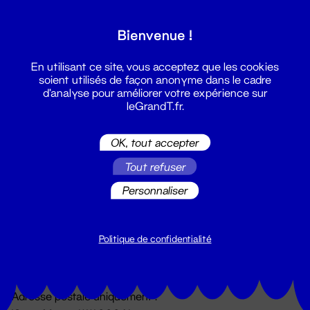
Grand T :
Bienvenue !
S'inscrire
En utilisant ce site, vous acceptez que les cookies
soient utilisés de façon anonyme dans le cadre
d'analyse pour améliorer votre expérience sur
leGrandT.fr.
OK, tout accepter
Tout refuser
Personnaliser
Billetterie
02 51 88 25 25
billetterie@leGrandT.fr
Politique de confidentialité
Du lundi au vendredi 14h → 18h
🚨 Accueil physique impossible jusqu'à l'ouverture
Adresse postale uniquement :