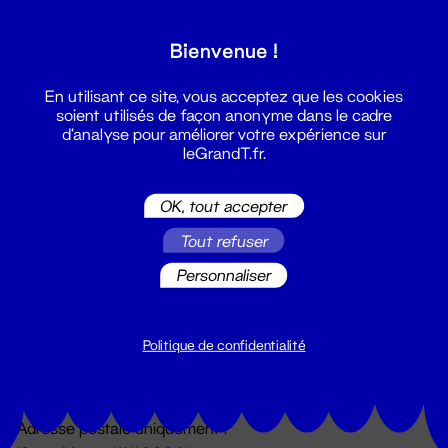
Grand T :
Bienvenue !
S'inscrire
En utilisant ce site, vous acceptez que les cookies
soient utilisés de façon anonyme dans le cadre
d'analyse pour améliorer votre expérience sur
leGrandT.fr.
OK, tout accepter
Tout refuser
Personnaliser
Billetterie
02 51 88 25 25
billetterie@leGrandT.fr
Politique de confidentialité
Du lundi au vendredi 14h → 18h
🚨 Accueil physique impossible jusqu'à l'ouverture
Adresse postale uniquement :