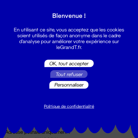
Grand T :
Bienvenue !
S'inscrire
En utilisant ce site, vous acceptez que les cookies
soient utilisés de façon anonyme dans le cadre
d'analyse pour améliorer votre expérience sur
leGrandT.fr.
OK, tout accepter
Tout refuser
Personnaliser
Billetterie
02 51 88 25 25
billetterie@leGrandT.fr
Politique de confidentialité
Du lundi au vendredi 14h → 18h
🚨 Accueil physique impossible jusqu'à l'ouverture
Adresse postale uniquement :