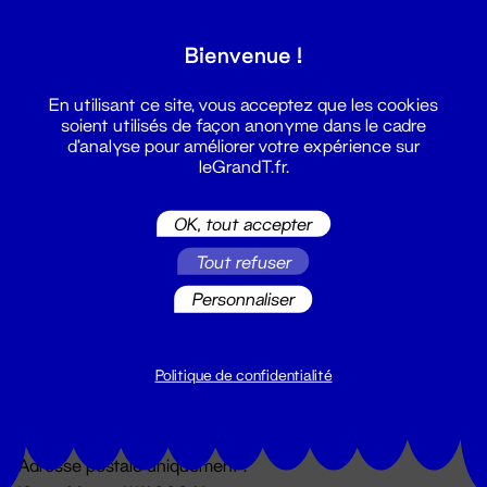
Grand T :
Bienvenue !
S'inscrire
En utilisant ce site, vous acceptez que les cookies
soient utilisés de façon anonyme dans le cadre
d'analyse pour améliorer votre expérience sur
leGrandT.fr.
OK, tout accepter
Tout refuser
Personnaliser
Billetterie
02 51 88 25 25
billetterie@leGrandT.fr
Politique de confidentialité
Du lundi au vendredi 14h → 18h
🚨 Accueil physique impossible jusqu'à l'ouverture
Adresse postale uniquement :