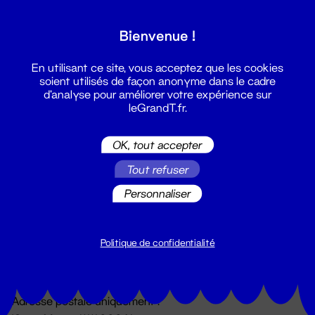
Grand T :
Bienvenue !
S'inscrire
En utilisant ce site, vous acceptez que les cookies
soient utilisés de façon anonyme dans le cadre
d'analyse pour améliorer votre expérience sur
leGrandT.fr.
OK, tout accepter
Tout refuser
Personnaliser
Billetterie
02 51 88 25 25
billetterie@leGrandT.fr
Politique de confidentialité
Du lundi au vendredi 14h → 18h
🚨 Accueil physique impossible jusqu'à l'ouverture
Adresse postale uniquement :