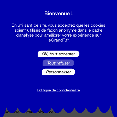
Grand T :
Bienvenue !
S'inscrire
En utilisant ce site, vous acceptez que les cookies
soient utilisés de façon anonyme dans le cadre
d'analyse pour améliorer votre expérience sur
leGrandT.fr.
OK, tout accepter
Tout refuser
Personnaliser
Billetterie
02 51 88 25 25
billetterie@leGrandT.fr
Politique de confidentialité
Du lundi au vendredi 14h → 18h
🚨 Accueil physique impossible jusqu'à l'ouverture
Adresse postale uniquement :