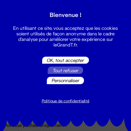
Grand T :
Bienvenue !
S'inscrire
En utilisant ce site, vous acceptez que les cookies
soient utilisés de façon anonyme dans le cadre
d'analyse pour améliorer votre expérience sur
leGrandT.fr.
OK, tout accepter
Tout refuser
Personnaliser
Billetterie
02 51 88 25 25
billetterie@leGrandT.fr
Politique de confidentialité
Du lundi au vendredi 14h → 18h
🚨 Accueil physique impossible jusqu'à l'ouverture
Adresse postale uniquement :