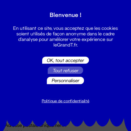
Grand T :
Bienvenue !
S'inscrire
En utilisant ce site, vous acceptez que les cookies
soient utilisés de façon anonyme dans le cadre
d'analyse pour améliorer votre expérience sur
leGrandT.fr.
OK, tout accepter
Tout refuser
Personnaliser
Billetterie
02 51 88 25 25
billetterie@leGrandT.fr
Politique de confidentialité
Du lundi au vendredi 14h → 18h
🚨 Accueil physique impossible jusqu'à l'ouverture
Adresse postale uniquement :