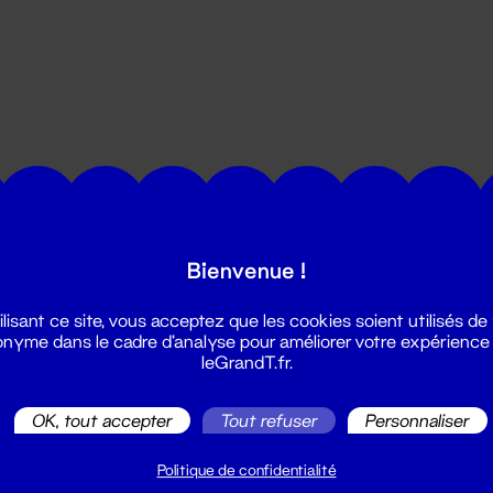
utes les actualités du Grand T :
Bienvenue !
ilisant ce site, vous acceptez que les cookies soient utilisés de
nyme dans le cadre d'analyse pour améliorer votre expérience
leGrandT.fr.
OK, tout accepter
Tout refuser
Personnaliser
illetterie
2 51 88 25 25
Politique de confidentialité
illetterie@leGrandT.fr