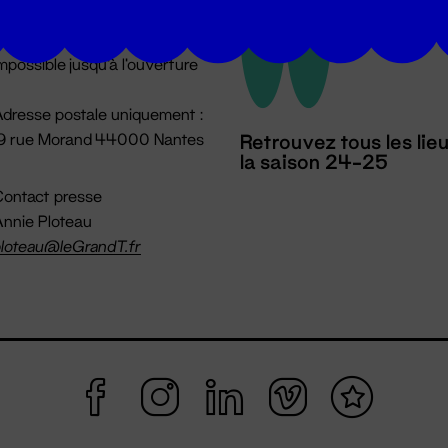
u lundi au vendredi 14h → 18h
 Accueil physique
mpossible jusqu'à l'ouverture
dresse postale uniquement :
19 rue Morand 44000 Nantes
Retrouvez tous les lie
la saison 24-25
ontact presse
nnie Ploteau
loteau@leGrandT.fr