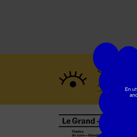
Suivez to
En ut
ano
B
0
b