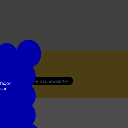
S'inscrire
à la newsletter
 façon
 sur