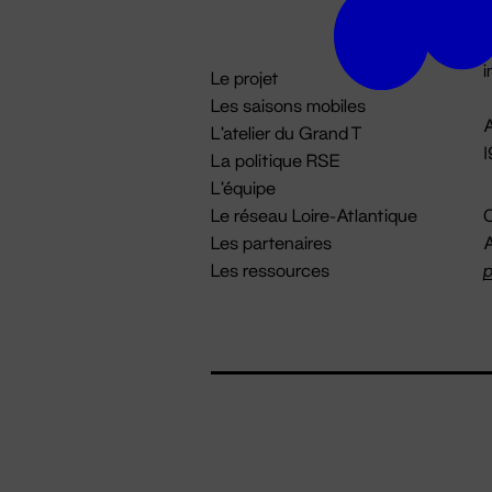
D

i
Le projet
Les saisons mobiles
A
L'atelier du Grand T
La politique RSE
L'équipe
Le réseau Loire-Atlantique
C
Les partenaires
A
Les ressources
p