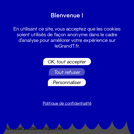
Grand T :
Bienvenue !
S'inscrire
En utilisant ce site, vous acceptez que les cookies
soient utilisés de façon anonyme dans le cadre
d'analyse pour améliorer votre expérience sur
leGrandT.fr.
OK, tout accepter
Tout refuser
Personnaliser
Billetterie
02 51 88 25 25
billetterie@leGrandT.fr
Politique de confidentialité
Du lundi au vendredi 14h → 18h
🚨 Accueil physique impossible jusqu'à l'ouverture
Adresse postale uniquement :