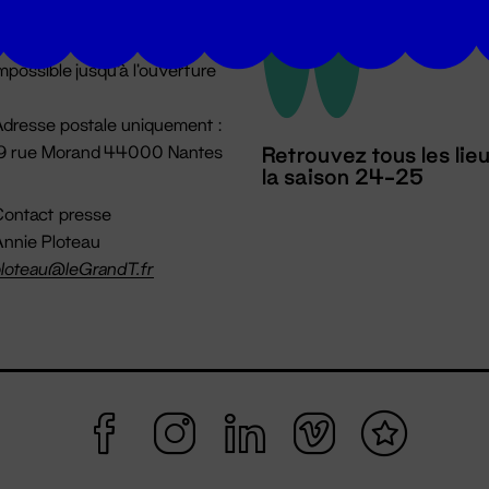
u lundi au vendredi 14h → 18h
 Accueil physique
mpossible jusqu'à l'ouverture
dresse postale uniquement :
19 rue Morand 44000 Nantes
Retrouvez tous les lie
la saison 24-25
ontact presse
nnie Ploteau
loteau@leGrandT.fr