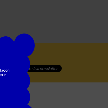
S'inscrire
à la newsletter
 façon
 sur