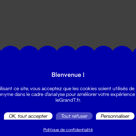
utes les actualités du Grand T :
Bienvenue !
ilisant ce site, vous acceptez que les cookies soient utilisés de
nyme dans le cadre d'analyse pour améliorer votre expérience
leGrandT.fr.
OK, tout accepter
Tout refuser
Personnaliser
illetterie
2 51 88 25 25
Politique de confidentialité
illetterie@leGrandT.fr