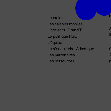
D

i
Le projet
Les saisons mobiles
A
L'atelier du Grand T
La politique RSE
L'équipe
Le réseau Loire-Atlantique
C
Les partenaires
A
Les ressources
p