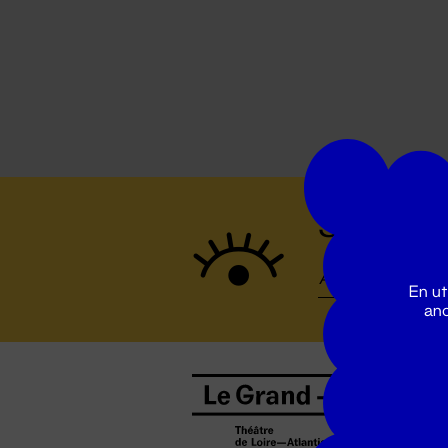
Suivez to
En ut
ano
B
0
b