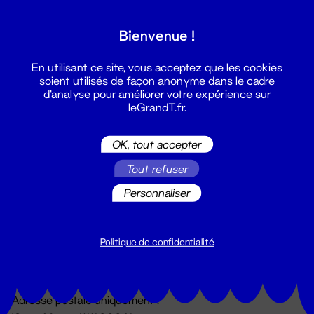
Grand T :
Bienvenue !
S'inscrire
En utilisant ce site, vous acceptez que les cookies
soient utilisés de façon anonyme dans le cadre
d'analyse pour améliorer votre expérience sur
leGrandT.fr.
OK, tout accepter
Tout refuser
Personnaliser
Billetterie
02 51 88 25 25
billetterie@leGrandT.fr
Politique de confidentialité
Du lundi au vendredi 14h → 18h
🚨 Accueil physique impossible jusqu'à l'ouverture
Adresse postale uniquement :