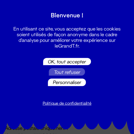
Grand T :
Bienvenue !
S'inscrire
En utilisant ce site, vous acceptez que les cookies
soient utilisés de façon anonyme dans le cadre
d'analyse pour améliorer votre expérience sur
leGrandT.fr.
OK, tout accepter
Tout refuser
Personnaliser
Billetterie
02 51 88 25 25
billetterie@leGrandT.fr
Politique de confidentialité
Du lundi au vendredi 14h → 18h
🚨 Accueil physique impossible jusqu'à l'ouverture
Adresse postale uniquement :