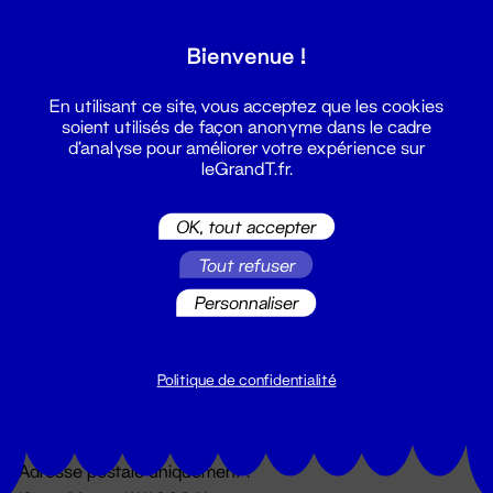
Grand T :
Bienvenue !
S'inscrire
En utilisant ce site, vous acceptez que les cookies
soient utilisés de façon anonyme dans le cadre
d'analyse pour améliorer votre expérience sur
leGrandT.fr.
OK, tout accepter
Tout refuser
Personnaliser
Billetterie
02 51 88 25 25
billetterie@leGrandT.fr
Politique de confidentialité
Du lundi au vendredi 14h → 18h
🚨 Accueil physique impossible jusqu'à l'ouverture
Adresse postale uniquement :