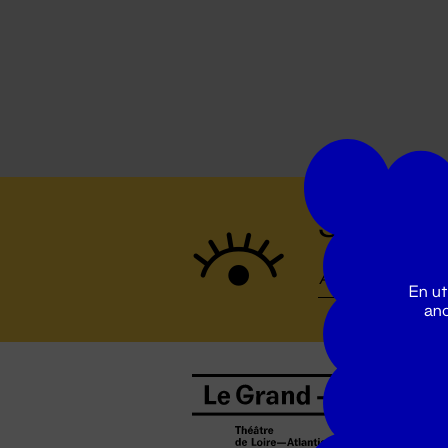
Suivez to
En ut
ano
B
0
b