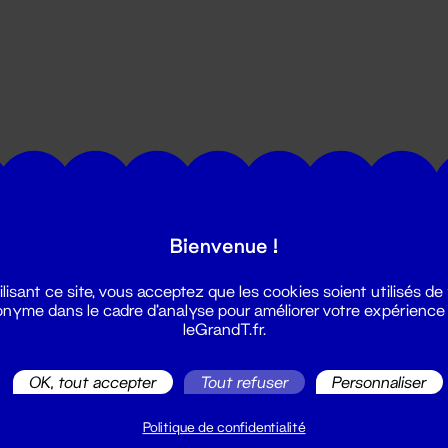
utes les actualités du Grand T :
Bienvenue !
ilisant ce site, vous acceptez que les cookies soient utilisés de
nyme dans le cadre d'analyse pour améliorer votre expérience
leGrandT.fr.
OK, tout accepter
Tout refuser
Personnaliser
illetterie
2 51 88 25 25
Politique de confidentialité
illetterie@leGrandT.fr