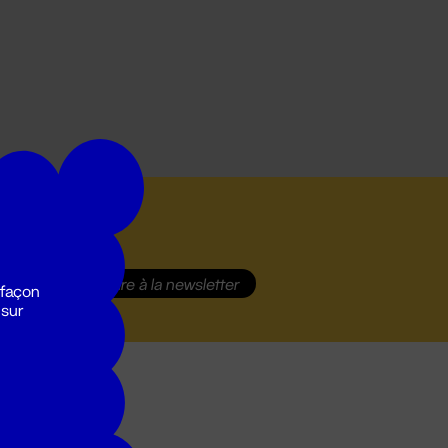
S'inscrire
à la newsletter
 façon
 sur