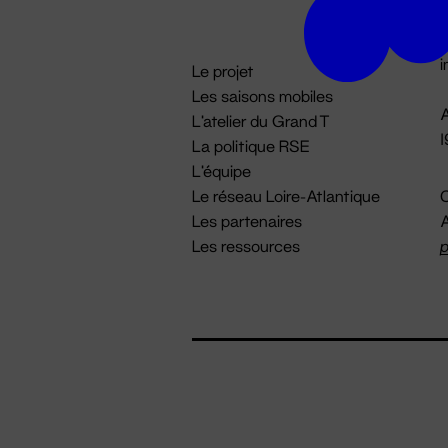
D

i
Le projet
Les saisons mobiles
A
L'atelier du Grand T
La politique RSE
L'équipe
Le réseau Loire-Atlantique
C
Les partenaires
A
Les ressources
p