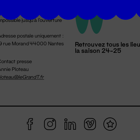
u lundi au vendredi 14h → 18h
 Accueil physique
mpossible jusqu'à l'ouverture
dresse postale uniquement :
19 rue Morand 44000 Nantes
Retrouvez tous les lie
la saison 24-25
ontact presse
nnie Ploteau
loteau@leGrandT.fr