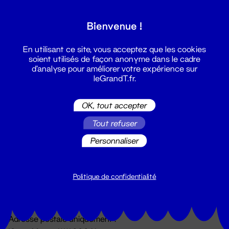
Grand T :
Bienvenue !
S'inscrire
En utilisant ce site, vous acceptez que les cookies
soient utilisés de façon anonyme dans le cadre
d'analyse pour améliorer votre expérience sur
leGrandT.fr.
OK, tout accepter
Tout refuser
Personnaliser
Billetterie
02 51 88 25 25
billetterie@leGrandT.fr
Politique de confidentialité
Du lundi au vendredi 14h → 18h
🚨 Accueil physique impossible jusqu'à l'ouverture
Adresse postale uniquement :