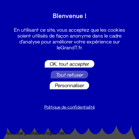
Grand T :
Bienvenue !
S'inscrire
En utilisant ce site, vous acceptez que les cookies
soient utilisés de façon anonyme dans le cadre
d'analyse pour améliorer votre expérience sur
leGrandT.fr.
OK, tout accepter
Tout refuser
Personnaliser
Billetterie
02 51 88 25 25
billetterie@leGrandT.fr
Politique de confidentialité
Du lundi au vendredi 14h → 18h
🚨 Accueil physique impossible jusqu'à l'ouverture
Adresse postale uniquement :