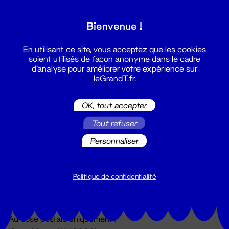
Grand T :
Bienvenue !
S'inscrire
En utilisant ce site, vous acceptez que les cookies
soient utilisés de façon anonyme dans le cadre
d'analyse pour améliorer votre expérience sur
leGrandT.fr.
OK, tout accepter
Tout refuser
Personnaliser
Billetterie
02 51 88 25 25
billetterie@leGrandT.fr
Politique de confidentialité
Du lundi au vendredi 14h → 18h
🚨 Accueil physique impossible jusqu'à l'ouverture
Adresse postale uniquement :